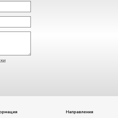
тки
ормация
Направления